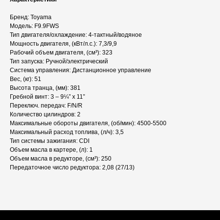
Бренд: Toyama
Модель: F9.9FWS
Тип двигателя/охлаждение: 4-тактный/водяное
Мощность двигателя, (кВт/л.с.): 7,3/9,9
Рабочий объем двигателя, (см³): 323
Тип запуска: Ручной/электрический
Система управления: Дистанционное управление
Вес, (кг): 51
Высота транца, (мм): 381
Гребной винт: 3 – 9¼” х 11”
Переключ. передач: F/N/R
Количество цилиндров: 2
Максимальные обороты двигателя, (об/мин): 4500-5500
Максимальный расход топлива, (л/ч): 3,5
Тип системы зажигания: CDI
Объем масла в картере, (л): 1
Объем масла в редукторе, (см³): 250
Передаточное число редуктора: 2,08 (27/13)