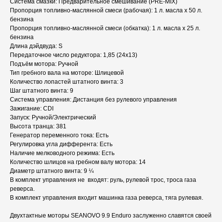
Система смазки: Предварительное смешивание (PRE-MIX)
Пропорция топливно-маслянной смеси (рабочая): 1 л. масла х 50 л.
бензина
Пропорция топливно-маслянной смеси (обкатка): 1 л. масла х 25 л.
бензина
Длина дэйдвуда: S
Передаточное число редуктора: 1,85 (24х13)
Подъём мотора: Ручной
Тип гребного вала на моторе: Шлицевой
Количество лопастей штатного винта: 3
Шаг штатного винта: 9
Система управления: Дистанция без рулевого управления
Зажигание: CDI
Запуск: Ручной/Электрический
Высота транца: 381
Генератор переменного тока: Есть
Регулировка угла дифферента: Есть
Наличие мелководного режима: Есть
Количество шлицов на гребном валу мотора: 14
Диаметр штатного винта: 9 ¼
В комплект управления не входят: руль, рулевой трос, троса газа
реверса.
В комплект управления входит машинка газа реверса, тяга рулевая.
Двухтактные моторы SEANOVO 9.9 Enduro заслуженно славятся своей