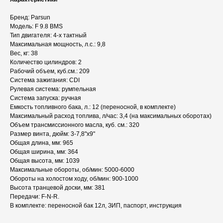
Бренд: Parsun
Модель: F 9.8 BMS
Тип двигателя: 4-х тактный
Максимальная мощность, л.с.: 9,8
Вес, кг: 38
Количество цилиндров: 2
Рабочий объем, куб.см.: 209
Система зажигания: CDI
Рулевая система: румпельная
Система запуска: ручная
Емкость топливного бака, л.: 12 (переносной, в комплекте)
Максимальный расход топлива, л/час: 3,4 (на максимальных оборотах)
Объем трансмиссионного масла, куб. см.: 320
Размер винта, дюйм: 3-7,8"x9"
Общая длина, мм: 965
Общая ширина, мм: 364
Общая высота, мм: 1039
Максимальные обороты, об/мин: 5000-6000
Обороты на холостом ходу, об/мин: 900-1000
Высота транцевой доски, мм: 381
Передачи: F-N-R.
В комплекте: переносной бак 12л, ЗИП, паспорт, инструкция