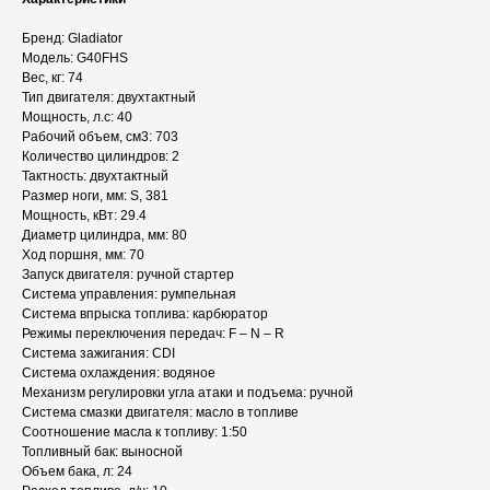
Бренд: Gladiator
Модель: G40FHS
Вес, кг: 74
Тип двигателя: двухтактный
Мощность, л.с: 40
Рабочий объем, см3: 703
Количество цилиндров: 2
Тактность: двухтактный
Размер ноги, мм: S, 381
Мощность, кВт: 29.4
Диаметр цилиндра, мм: 80
Ход поршня, мм: 70
Запуск двигателя: ручной стартер
Система управления: румпельная
Система впрыска топлива: карбюратор
Режимы переключения передач: F – N – R
Система зажигания: CDI
Система охлаждения: водяное
Механизм регулировки угла атаки и подъема: ручной
Система смазки двигателя: масло в топливе
Соотношение масла к топливу: 1:50
Топливный бак: выносной
Объем бака, л: 24