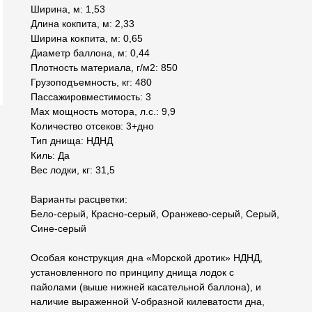
Ширина, м: 1,53
Длина кокпита, м: 2,33
Ширина кокпита, м: 0,65
Диаметр баллона, м: 0,44
Плотность материала, г/м2: 850
Грузоподъемность, кг: 480
Пассажировместимость: 3
Max мощность мотора, л.с.: 9,9
Количество отсеков: 3+дно
Тип днища: НДНД
Киль: Да
Вес лодки, кг: 31,5
Варианты расцветки:
Бело-серый, Красно-серый, Оранжево-серый, Серый,
Сине-серый
Особая конструкция дна «Морской дротик» НДНД,
установленного по принципу днища лодок с
пайолами (выше нижней касательной баллона), и
наличие выраженной V-образной килеватости дна,