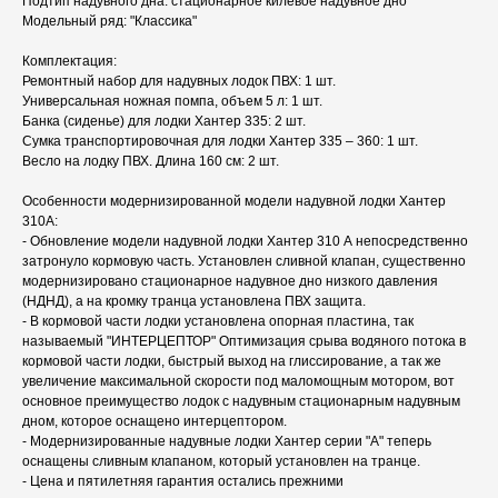
Подтип надувного дна: стационарное килевое надувное дно
Модельный ряд: "Классика"
Комплектация:
Ремонтный набор для надувных лодок ПВХ: 1 шт.
Универсальная ножная помпа, объем 5 л: 1 шт.
Банка (сиденье) для лодки Хантер 335: 2 шт.
Сумка транспортировочная для лодки Хантер 335 – 360: 1 шт.
Весло на лодку ПВХ. Длина 160 см: 2 шт.
Особенности модернизированной модели надувной лодки Хантер
310А:
- Обновление модели надувной лодки Хантер 310 А непосредственно
затронуло кормовую часть. Установлен сливной клапан, существенно
модернизировано стационарное надувное дно низкого давления
(НДНД), а на кромку транца установлена ПВХ защита.
- В кормовой части лодки установлена опорная пластина, так
называемый "ИНТЕРЦЕПТОР" Оптимизация срыва водяного потока в
кормовой части лодки, быстрый выход на глиссирование, а так же
увеличение максимальной скорости под маломощным мотором, вот
основное преимущество лодок с надувным стационарным надувным
дном, которое оснащено интерцептором.
- Модернизированные надувные лодки Хантер серии "А" теперь
оснащены сливным клапаном, который установлен на транце.
- Цена и пятилетняя гарантия остались прежними