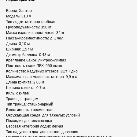
Бренд: Хантер
Модель: 310 А
Тип лодки: моторно-гребная
Грузоподъемность: 350 кг
Масса изделия в комплекте: 34 кг
Пассажировместимость: 2+1 чел.
Длина: 3,10 м
Ширина: 1,57 м
Диаметр баллона: 0.43 м
Крепление банок: ликтрос–ликпаз
Плотность ткани ПВХ: 950 г/м.кв.
Количество надувных отсеков: 3шт + дно
Максимальная мощность мотора: 9,9 л.с
Длина кокпита: 2.06 м
Ширина кокпита: 0.7 м
Киль: с килем
Транец: с транцем
Тип транца: стационарный
Вместимость: трехместная
Окружающая среда: для тяжелых условий
Подходит для мелководья
Весовая категория лодки: легкая
Тип надувного дна: дно низкого давления