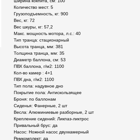
Ширина кокпита, см: 100
Количество мест: 5
Грузоподъемность, кг: 900
Вес, кг: 72
Вес шкуры, кг: 57,2
Макс. мощность мотора, л.с.: 40
Тип транца: стационарный
Высота транца, мм: 381
Толщина транца, мм: 35
Диаметр баллона, см: 53
ПВХ баллона, г/м2: 1100
Кол-во камер : 4+1
ПВХ дна, г/м2: 1100
Тип пола: надувное дно
Покрытие пола: Антискользящее
Броня: по баллонам
Сиденья: Фанерные, 2 шт
Весла: Алюминиевые разборные, 2 шт
Крепление сидений: Ликпаз-ликтрос
Привальный брус: да
Насос: Ножной насос двухкамерный
Ремкомплект: да