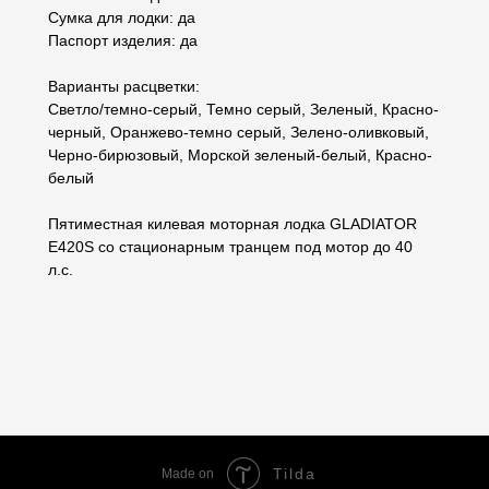
Сумка для лодки: да
Паспорт изделия: да
Варианты расцветки:
Светло/темно-серый, Темно серый, Зеленый, Красно-
черный, Оранжево-темно серый, Зелено-оливковый,
Черно-бирюзовый, Морской зеленый-белый, Красно-
белый
Пятиместная килевая моторная лодка GLADIATOR
E420S со стационарным транцем под мотор до 40
л.с.
Tilda
Made on