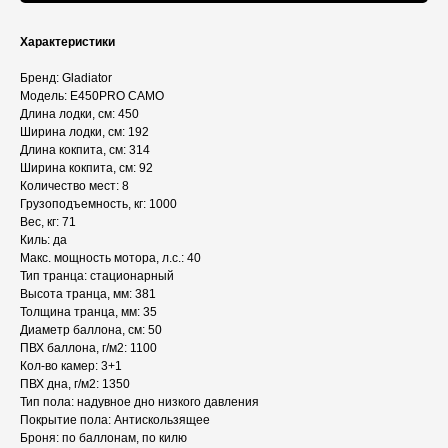
Характеристики
Бренд: Gladiator
Модель: E450PRO CAMO
Длина лодки, см: 450
Ширина лодки, см: 192
Длина кокпита, см: 314
Ширина кокпита, см: 92
Количество мест: 8
Грузоподъемность, кг: 1000
Вес, кг: 71
Киль: да
Макс. мощность мотора, л.с.: 40
Тип транца: стационарный
Высота транца, мм: 381
Толщина транца, мм: 35
Диаметр баллона, см: 50
ПВХ баллона, г/м2: 1100
Кол‑во камер: 3+1
ПВХ дна, г/м2: 1350
Тип пола: надувное дно низкого давления
Покрытие пола: Антискользящее
Броня: по баллонам, по килю