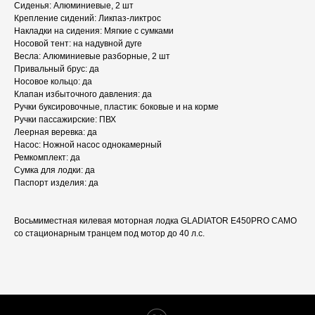
Сиденья: Алюминиевые, 2 шт
Крепление сидений: Ликпаз-ликтрос
Накладки на сидения: Мягкие с сумками
Носовой тент: на надувной дуге
Весла: Алюминиевые разборные, 2 шт
Привальный брус: да
Носовое кольцо: да
Клапан избыточного давления: да
Ручки буксировочные, пластик: боковые и на корме
Ручки пассажирские: ПВХ
Леерная веревка: да
Насос: Ножной насос однокамерный
Ремкомплект: да
Сумка для лодки: да
Паспорт изделия: да
Восьмиместная килевая моторная лодка GLADIATOR E450PRO CAMO
со стационарным транцем под мотор до 40 л.с.