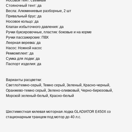
Носовой тент: съемный
Стояночный тент: да
Весла: Алюминиевые разборные, 2 шт
Привальный брус: да
Носовое кольцо: да
Клапан избыточного давления: да
Ручки буксировочные, пластик: боковые и на корме
Ручки пассажирские: ПВХ
Леерная веревка: да
Насос: Ножной насос
Ремкомплект: да
Сумка для лодки: да
Паспорт изделия: да
Варианты расцветки:
Светло/темно-серый, Темно серый, Зеленый, Красно-черный,
Оранжево-темно серый, Зелено-оливковый, Черно-бирюзовый,
Морской зеленый-белый, Красно-белый
Шестиместная килевая моторная лодка GLADIATOR E450X со
стационарным транцем под мотор до 40 л.с.