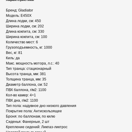
Бренд: Gladiator
Модель: E450X
Длина лодки, см: 450
Ширина лодки, см: 202
Длина кокпита, см: 330
Ширина кокпита, см: 100
Количество мест: 6
Грузоподъемность, кг: 1000
Вес, кг: 81
Киль: да
Макс. мощность мотора, л.с.: 40
Тип транца: стационарный
Высота транца, мм: 381
Толщина транца, мм: 35
Диаметр баллона, см: 52
ПВХ баллона, г/м2: 1100
Кол‑во камер: 4+1
ПВХ дна, г/м2: 1100
Тип пола: надувное дно низкого давления
Покрытие пола: Антискользящее
Броня: по баллонам, по килю
Сиденья: Фанерные, 2 шт
Крепление сидений: Ликпаз-ликтрос