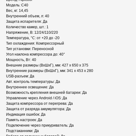
Модель: C40
Вес, кг: 14,45
Внутренний объем, л: 40
Защита испарителя: Да
Количество камер, шт.: 1
Напряжение, В: 12/24/110/220
Температура, °C: от +20 до -20
Тип охлаждения: Компрессорный
Тип установки: Переносной
Угол наклона компрессора до: 40°
Мощность, Вт: 40
Внешние размеры (ВxШxГ), мм: 427 х 650 х 375
Внутренние размеры (ВxШxГ), мм: 341 х 453 х 280
USB-разъем: Да
Авт. контроль температуры: Да
Внутреннее освещение: Да
Возможность крепления внешней батареи: Да
Управление через Android / iOS: Да
Защита компрессора от перегрева: Да
Защита от разряда аккумулятора: Да
Индикация ошибок: Да
Память настроек: Да
Подключение через прикуриватель: Да
Подстаканники: Да