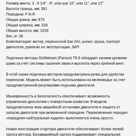
Размер винта: 3 - 9 1/4'' - 8'', или шаг 10'', или 11'', или 12''
Высота транца, мм: 381
Передачи: F-N-R
Общая длина, мм: 870
Общая ширина, мм: 328
Общая высота, мм: 1039
Вес, кг: 36
Комплектация: мотор, переносной бак 24л, шланг, груша, паспорт
двигателя, руков-во по эксплуатации, ЗИП
Лодочные моторы Golfstream (Parsun) T9.9 обладают низким уровнем
шума за счет системы гашения звука и выхлопа через гребной винт.
В этой серии лодочных моторов предусмотрена ручка для удобства
переноски. Модель может быть использована на мелководье за счет
предусмотренной регулировки подъема двигателя.
Маневренность и безопасность обеспечивает возможность
управления дросселем с поворотным захватом. В модели
предусмотрена чека аварийной остановки двигателя и защита от
запуска двигателя при включенной передаче. Переключение передач
«передняя-нейтральная-задняя» выполняется очень просто.
Новая конструкция стартера двигателя обеспечивает более легкий
запуск мотора. Безаварийный запуск поддерживает специальная